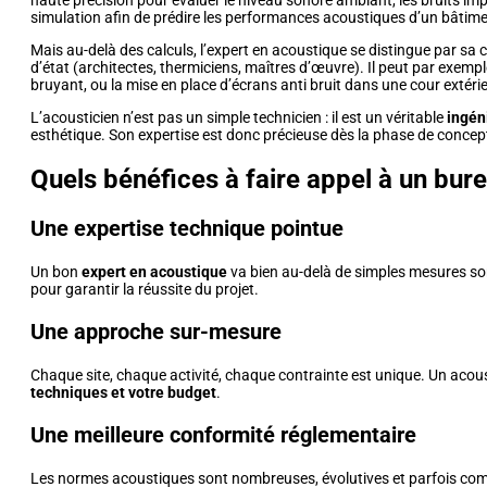
haute précision pour évaluer le niveau sonore ambiant, les bruits imp
simulation afin de prédire les performances acoustiques d’un bâtime
Mais au-delà des calculs, l’expert en acoustique se distingue par sa 
d’état (architectes, thermiciens, maîtres d’œuvre). Il peut par exe
bruyant, ou la mise en place d’écrans anti bruit dans une cour extéri
L’acousticien n’est pas un simple technicien : il est un véritable
ingén
esthétique. Son expertise est donc précieuse dès la phase de concept
Quels bénéfices à faire appel à un bur
Une expertise technique pointue
Un bon
expert en acoustique
va bien au-delà de simples mesures sono
pour garantir la réussite du projet.
Une approche sur-mesure
Chaque site, chaque activité, chaque contrainte est unique. Un acous
techniques et votre budget
.
Une meilleure conformité réglementaire
Les normes acoustiques sont nombreuses, évolutives et parfois comp